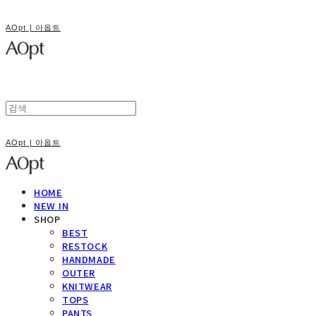
AOpt | 아옵트
AOpt | 아옵트
HOME
NEW IN
SHOP
BEST
RESTOCK
HANDMADE
OUTER
KNITWEAR
TOPS
PANTS