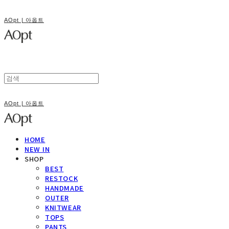
AOpt | 아옵트
AOpt | 아옵트
HOME
NEW IN
SHOP
BEST
RESTOCK
HANDMADE
OUTER
KNITWEAR
TOPS
PANTS