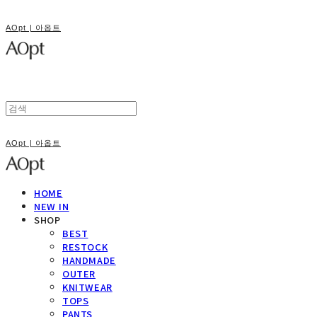
AOpt | 아옵트
AOpt | 아옵트
HOME
NEW IN
SHOP
BEST
RESTOCK
HANDMADE
OUTER
KNITWEAR
TOPS
PANTS