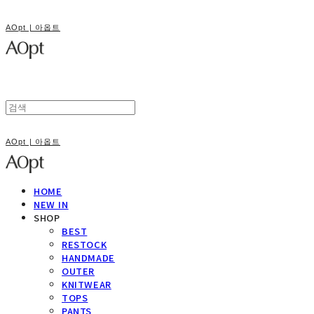
AOpt | 아옵트
AOpt | 아옵트
HOME
NEW IN
SHOP
BEST
RESTOCK
HANDMADE
OUTER
KNITWEAR
TOPS
PANTS