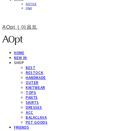
NOTICE
Q&A
AOpt | 아옵트
HOME
NEW IN
SHOP
BEST
RESTOCK
HANDMADE
OUTER
KNITWEAR
TOPS
PANTS
SKIRTS
DRESSES
ACC
BALACLAVA
PET GOODS
FRIENDS