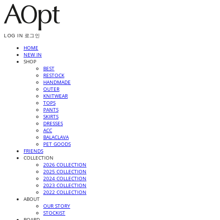
LOG IN
로그인
HOME
NEW IN
SHOP
BEST
RESTOCK
HANDMADE
OUTER
KNITWEAR
TOPS
PANTS
SKIRTS
DRESSES
ACC
BALACLAVA
PET GOODS
FRIENDS
COLLECTION
2026 COLLECTION
2025 COLLECTION
2024 COLLECTION
2023 COLLECTION
2022 COLLECTION
ABOUT
OUR STORY
STOCKIST
BOARD