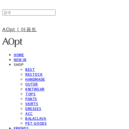
AOpt | 아옵트
HOME
NEW IN
SHOP
BEST
RESTOCK
HANDMADE
OUTER
KNITWEAR
TOPS
PANTS
SKIRTS
DRESSES
ACC
BALACLAVA
PET GOODS
FRIENDS