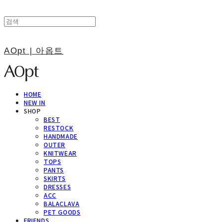
AOpt | 아옵트
HOME
NEW IN
SHOP
BEST
RESTOCK
HANDMADE
OUTER
KNITWEAR
TOPS
PANTS
SKIRTS
DRESSES
ACC
BALACLAVA
PET GOODS
FRIENDS