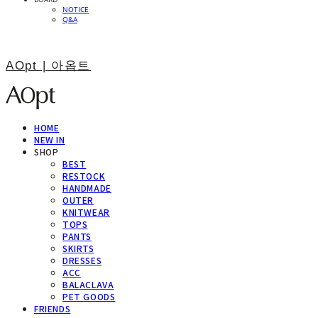
NOTICE
Q&A
AOpt | 아옵트
HOME
NEW IN
SHOP
BEST
RESTOCK
HANDMADE
OUTER
KNITWEAR
TOPS
PANTS
SKIRTS
DRESSES
ACC
BALACLAVA
PET GOODS
FRIENDS