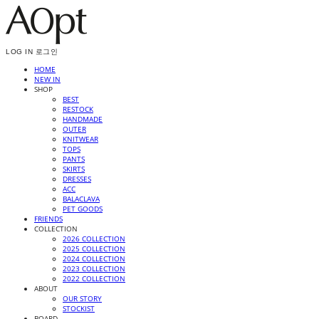
LOG IN
로그인
HOME
NEW IN
SHOP
BEST
RESTOCK
HANDMADE
OUTER
KNITWEAR
TOPS
PANTS
SKIRTS
DRESSES
ACC
BALACLAVA
PET GOODS
FRIENDS
COLLECTION
2026 COLLECTION
2025 COLLECTION
2024 COLLECTION
2023 COLLECTION
2022 COLLECTION
ABOUT
OUR STORY
STOCKIST
BOARD