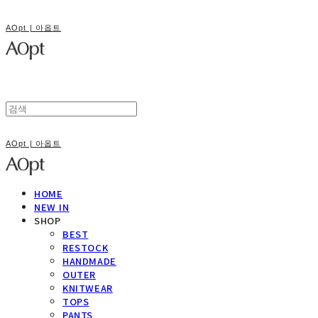
AOpt | 아옵트
AOpt | 아옵트
HOME
NEW IN
SHOP
BEST
RESTOCK
HANDMADE
OUTER
KNITWEAR
TOPS
PANTS