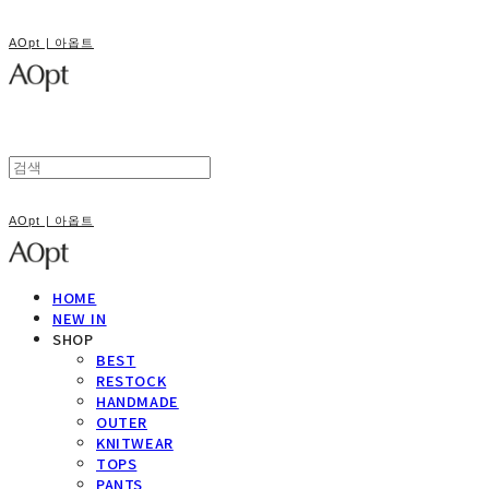
AOpt | 아옵트
AOpt | 아옵트
HOME
NEW IN
SHOP
BEST
RESTOCK
HANDMADE
OUTER
KNITWEAR
TOPS
PANTS