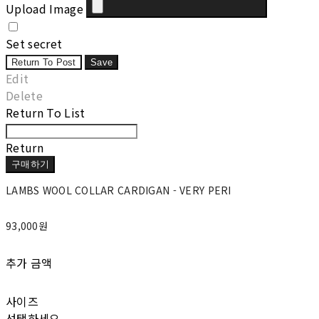
Upload Image
Set secret
Return To Post
Save
Edit
Delete
Return To List
Return
구매하기
LAMBS WOOL COLLAR CARDIGAN - VERY PERI
93,000원
추가 금액
사이즈
선택하세요.