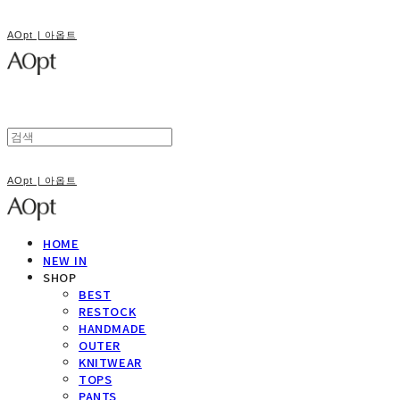
AOpt | 아옵트
AOpt | 아옵트
HOME
NEW IN
SHOP
BEST
RESTOCK
HANDMADE
OUTER
KNITWEAR
TOPS
PANTS