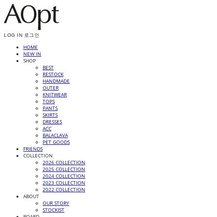
LOG IN
로그인
HOME
NEW IN
SHOP
BEST
RESTOCK
HANDMADE
OUTER
KNITWEAR
TOPS
PANTS
SKIRTS
DRESSES
ACC
BALACLAVA
PET GOODS
FRIENDS
COLLECTION
2026 COLLECTION
2025 COLLECTION
2024 COLLECTION
2023 COLLECTION
2022 COLLECTION
ABOUT
OUR STORY
STOCKIST
BOARD