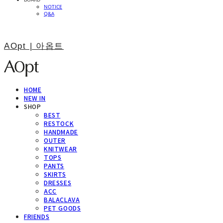
NOTICE
Q&A
AOpt | 아옵트
HOME
NEW IN
SHOP
BEST
RESTOCK
HANDMADE
OUTER
KNITWEAR
TOPS
PANTS
SKIRTS
DRESSES
ACC
BALACLAVA
PET GOODS
FRIENDS