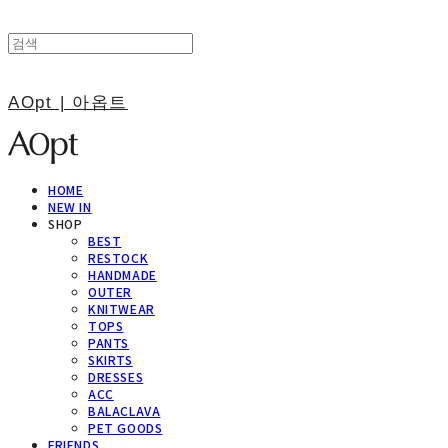
AOpt | 아옵트
HOME
NEW IN
SHOP
BEST
RESTOCK
HANDMADE
OUTER
KNITWEAR
TOPS
PANTS
SKIRTS
DRESSES
ACC
BALACLAVA
PET GOODS
FRIENDS