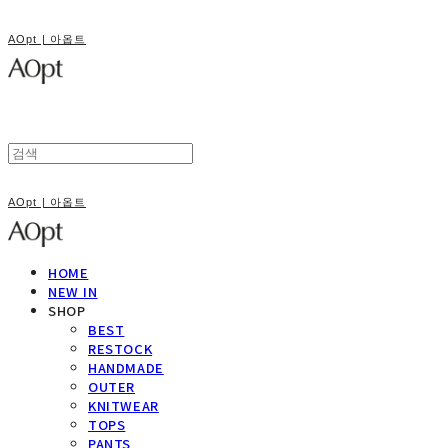
AOpt | 아옵트
AOpt | 아옵트
HOME
NEW IN
SHOP
BEST
RESTOCK
HANDMADE
OUTER
KNITWEAR
TOPS
PANTS