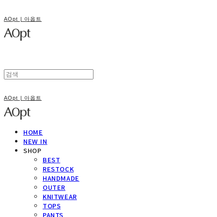
AOpt | 아옵트
AOpt | 아옵트
HOME
NEW IN
SHOP
BEST
RESTOCK
HANDMADE
OUTER
KNITWEAR
TOPS
PANTS