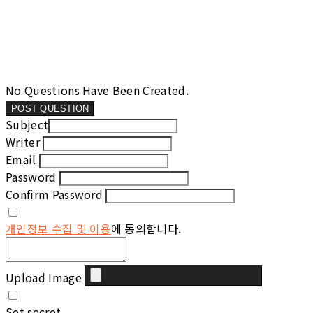
No Questions Have Been Created.
POST QUESTION
Subject
Writer
Email
Password
Confirm Password
개인정보 수집 및 이용
에 동의합니다.
Upload Image
Set secret