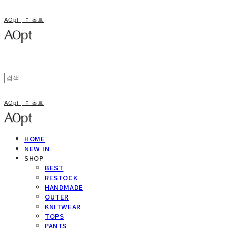
AOpt | 아옵트
AOpt | 아옵트
HOME
NEW IN
SHOP
BEST
RESTOCK
HANDMADE
OUTER
KNITWEAR
TOPS
PANTS