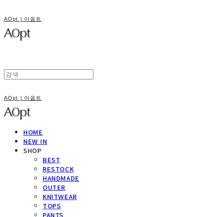
AOpt | 아옵트
AOpt | 아옵트
HOME
NEW IN
SHOP
BEST
RESTOCK
HANDMADE
OUTER
KNITWEAR
TOPS
PANTS